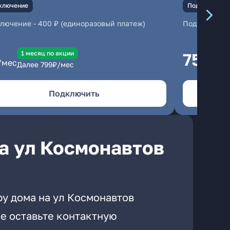
ключение
Подключение
ключение
-
400 ₽ (единоразовый платеж)
Подключени
1 месяц по акции
750
/мес
₽/м
Далее
799
₽/мес
Подключить
а ул Космонавтов
ру дома на ул Космонавтов
е оставьте контактную