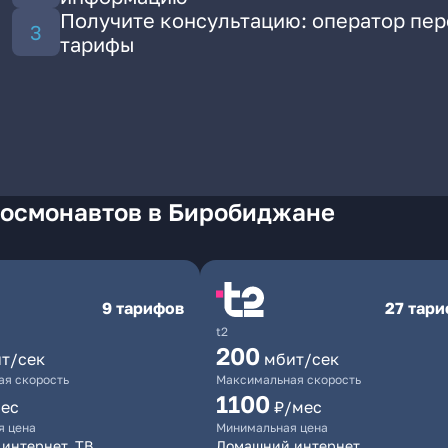
Получите консультацию: оператор пе
тарифы
Космонавтов в Биробиджане
9 тарифов
27 тар
t2
200
т/сек
мбит/сек
я скорость
Максимальная скорость
1100
ес
₽/мес
я цена
Минимальная цена
интернет, ТВ
Домашний интернет