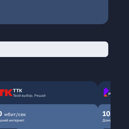
ТТК
Твой выбор. Решай
0
100
мбит/сек
мбит
шний интернет
Домашний инте