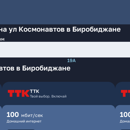
на ул Космонавтов в Биробиджане
ом
19А
втов в Биробиджане
ТТК
Твой выбор. Включай
100
10
мбит/сек
Домашний интернет
Дома