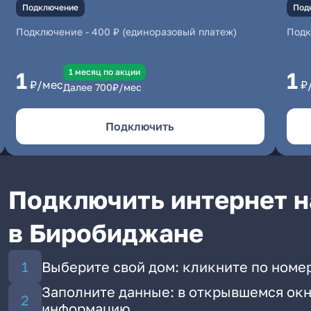
Подключение
Под
Подключение
-
400 ₽ (единоразовый платеж)
Под
1 месяц по акции
1
1
₽/мес
₽
Далее
700
₽/мес
Подключить
Подключить интернет н
в Биробиджане
Выберите свой дом: кликните по номе
Заполните данные: в открывшемся окн
информацию