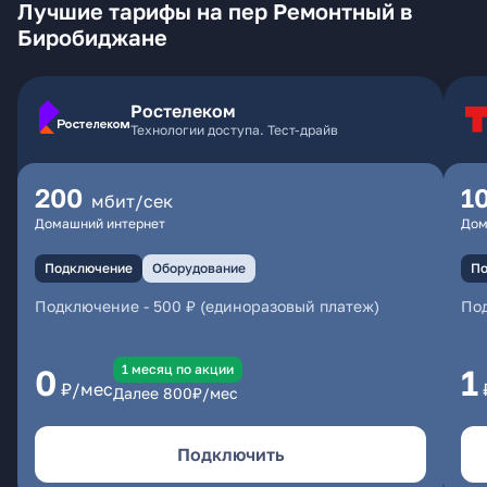
Лучшие тарифы на пер Ремонтный в
Биробиджане
Ростелеком
Технологии доступа. Тест-драйв
200
1
мбит/сек
Домашний интернет
Дом
Подключение
Оборудование
По
Подключение
-
500 ₽ (единоразовый платеж)
По
1 месяц по акции
0
1
₽/мес
Далее
800
₽/мес
Подключить